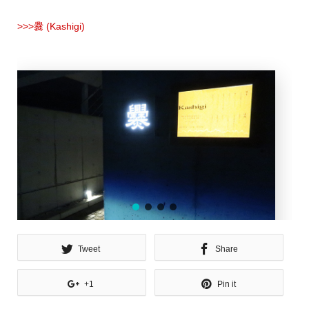
>>>爨 (Kashigi)
Tweet
Share
+1
Pin it