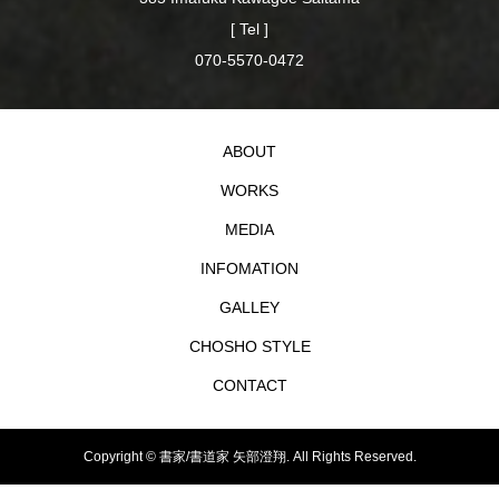
[ Tel ]
070-5570-0472
ABOUT
WORKS
MEDIA
INFOMATION
GALLEY
CHOSHO STYLE
CONTACT
Copyright ©
書家/書道家 矢部澄翔. All Rights Reserved.