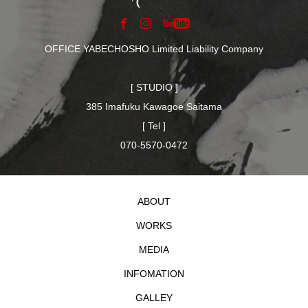
OFFICE YABECHOSHO Limited Liability Company
[ STUDIO ]
385 Imafuku Kawagoe Saitama
[ Tel ]
070-5570-0472
ABOUT
WORKS
MEDIA
INFOMATION
GALLEY