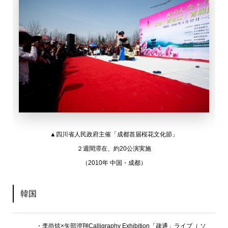
▲四川省人民政府主催「成都首届桜花文化節」
２週間滞在、約20公演実施
（2010年 中国・成都）
韓国
・李尚炫×矢部澄翔Calligraphy Exhibition「疎通」ライブ（ ソ