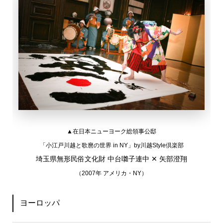
▲在日本ニューヨーク総領事公邸
「小江戸川越と歌麿の世界 in NY」by川越Style倶楽部
埼玉県無形民俗文化財 中台囃子連中 ✕ 矢部澄翔
（2007年 アメリカ・NY）
ヨーロッパ