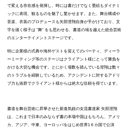
で変える存在感を発揮し、時には書だけでなく墨絵もダイナミ
ックに表現、観るものを魅了し驚かせます。また、舞台構成や
音楽、衣装のプロデュースも矢部澄翔自身が手がけており、文
字を描く様子は “舞” をも思わせる、書道の域を越えた総合芸術
のエンターテイメントステージです。
特に企業様の式典や海外ゲストを迎えてのパーティ、ディーラ
ーミーティング等のステージはクライアント様にとって勝負を
かける大切な機会です。とにかく場数を踏んでいる澄翔は数々
のトラブルを経験しているため、アクシデントに対するアドリ
ブ力も抜群でクライアント様からは絶大な信頼を得ています。
書道を舞台芸術に昇華させた新進気鋭の女流書道家 矢部澄翔
は、これまで日本のみならず書の本場中国はもちろん、アメリ
カ、アジア、中東、ヨーロッパをはじめ世界1６カ国で公演