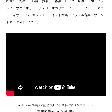
和太鼓・お琴・三味線・お囃子・雅楽・ロック三味線・二胡・ソプ
ラノ・ヴァイオリン・チェロ・オカリナ・フルート・ピアノ・アコ
ーディオン、パーカッション・インド音楽・ブラジル音楽・ウイン
ドオーケストラetc…。
▲2017年 企業設立記念式典にゲスト出演（帝国ホテル）
竜馬四重奏 ✕ 矢部澄翔