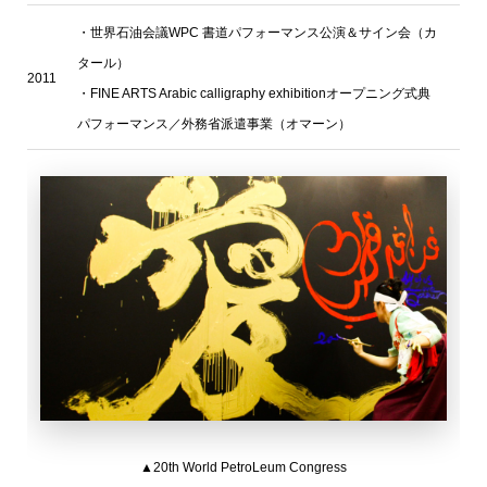
・
世界石油会議WPC 書道パフォーマンス公演＆サイン会（カ
タール）
2011
・FINE ARTS Arabic calligraphy exhibitionオープニング式典
パフォーマンス／外務省派遣事業（オマーン）
▲20th World PetroLeum Congress