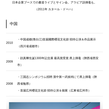
日本企業ブースでの書道ライブとサイン会。アラビア語揮毫も。
（2011年 カタール・ドーハ）
中国
・中国成都(青白江)首届國際櫻花文化節 招待公演＆作品展示
2010
（四川省成都市）
・顔真卿生誕1300年記念展 最高賞受賞 席上揮毫（陝西省西安
2009
市）
・三国志シンポジウム招聘 漢中第一武侯祠にて席上揮毫（陝
2008
西省勉県）
・首届広州櫻花文化節 招待公演＆個展（広東省広州市）