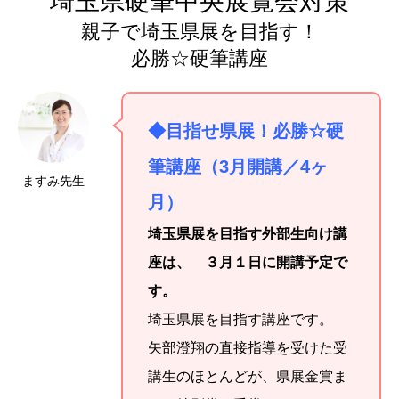
埼玉県硬筆中央展覧会対策
親子で埼玉県展を目指す！
必勝☆硬筆講座
◆目指せ県展！
必勝☆硬
筆講座（3月開講／4ヶ
ますみ先生
月）
埼玉県展を目指す外部生向け講
座は、 ３月１日に開講予定で
す。
埼玉県展を目指す講座です。
矢部澄翔の直接指導を受けた受
講生のほとんどが、県展金賞ま