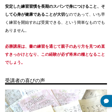
安定した練習習慣を長期のスパンで身につけること、そ
して心身が健康であることが大切
なのであって、いち早
く練習を開始すれば受賞できる、という簡単なものでも
ありません。
必勝講座は、書の練習を通じて親子のあり方を見つめ直
すきっかけとなり、この経験が必ず将来の糧となること
でしょう。
受講者の喜びの声



事務局TEL
体験レッスン
お問合せ