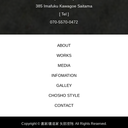
385 Imafuku Kawagoe Saitama
[ Tel ]
070-5570-0472
ABOUT
WORKS
MEDIA
INFOMATION
GALLEY
CHOSHO STYLE
CONTACT
Copyright ©
書家/書道家 矢部澄翔. All Rights Reserved.