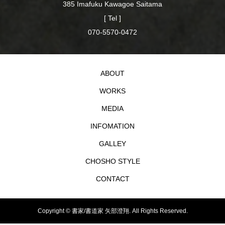
385 Imafuku Kawagoe Saitama
[ Tel ]
070-5570-0472
ABOUT
WORKS
MEDIA
INFOMATION
GALLEY
CHOSHO STYLE
CONTACT
Copyright ©
書家/書道家 矢部澄翔. All Rights Reserved.