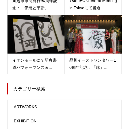
川越市市制施行90周年記
78th IEC General Meeting
念：「伝統と革新」
in Tokyoにて書道...
イオンモールにて新春書
品川イーストワンタワー1
道パフォーマンス＆...
0周年記念：「縁」...
カテゴリー検索
ARTWORKS
EXHIBITION