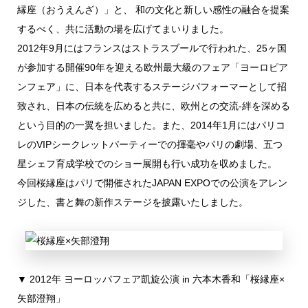
縁座（おうえんざ）」と、 和の文化と新しい感性の融合を提案
するべく、共に活動の場を広げてまいりました。
2012年9月にはフランスはストラスブールで行われた、25ヶ国
が参加する開催90年を迎える欧州最大級のフェア「ヨーロピア
ンフェア」に、日本を代表するステージパフォーマーとして招
致され、日本の伝統を広めると共に、欧州との交流-絆を深める
という目的の一翼を担いました。また、2014年1月にはパリコ
レのVIPシークレットパーティーでの揮毫やパリの劇場、五つ
星シェフ育成学校でのショー展開も行い成功を収めました。
今回桜縁座はパリで開催されたJAPAN EXPOでの公演をアレン
ジした、書と舞の新作ステージを披露いたしました。
▼ 2012年 ヨーロッパフェア凱旋公演 in 六本木香和「桜縁座×
矢部澄翔」